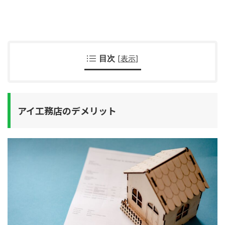
目次
[
表示
]
アイ工務店のデメリット