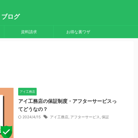
りブログ
資料請求
お得な裏ワザ
アイ工務店
アイ工務店の保証制度・アフターサービスっ
てどうなの？
2024/4/15
アイ工務店
,
アフターサービス
,
保証